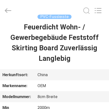
Haining
Oasis
Building
Material
PVC-Fussleiste
CO.,LTD.
All
Feuerdicht Wohn- /
HAUS
Rights
Reserved.
Gewerbegebäude Feststoff
PRODUKTE
Skirting Board Zuverlässig
Langlebig
ÜBER
UNS
Herkunftsort:
China
Markenname:
OEM
FABRIK-
Modellnummer:
8cm Breite
AUSFLUG
Min
2000m