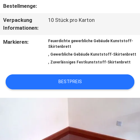
Bestellmenge:
QUALITÄTSKONTROLLE
Verpackung
10 Stück pro Karton
Informationen:
TRETEN
Markieren:
Feuerdichte gewerbliche Gebäude Kunststoff-
SIE
Skirtenbrett
,
Gewerbliche Gebäude Kunststoff-Skirtenbrett
MIT
,
Zuverlässiges Festkunststoff-Skirtenbrett
UNS
BESTPREIS
IN
VERBINDUNG
FORDERN
SIE EIN