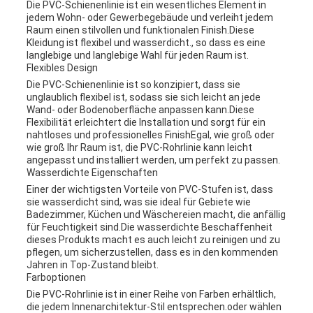
Die PVC-Schienenlinie ist ein wesentliches Element in
jedem Wohn- oder Gewerbegebäude und verleiht jedem
Raum einen stilvollen und funktionalen Finish.Diese
Kleidung ist flexibel und wasserdicht., so dass es eine
langlebige und langlebige Wahl für jeden Raum ist.
Flexibles Design
Die PVC-Schienenlinie ist so konzipiert, dass sie
unglaublich flexibel ist, sodass sie sich leicht an jede
Wand- oder Bodenoberfläche anpassen kann.Diese
Flexibilität erleichtert die Installation und sorgt für ein
nahtloses und professionelles FinishEgal, wie groß oder
wie groß Ihr Raum ist, die PVC-Rohrlinie kann leicht
angepasst und installiert werden, um perfekt zu passen.
Wasserdichte Eigenschaften
Einer der wichtigsten Vorteile von PVC-Stufen ist, dass
sie wasserdicht sind, was sie ideal für Gebiete wie
Badezimmer, Küchen und Wäschereien macht, die anfällig
für Feuchtigkeit sind.Die wasserdichte Beschaffenheit
dieses Produkts macht es auch leicht zu reinigen und zu
pflegen, um sicherzustellen, dass es in den kommenden
Jahren in Top-Zustand bleibt.
Farboptionen
Die PVC-Rohrlinie ist in einer Reihe von Farben erhältlich,
die jedem Innenarchitektur-Stil entsprechen.oder wählen