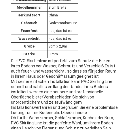
Modellnummer
8 cm Breite
Herkunftsort
China
Gebrauch
Bodenrandschutz
Feuerfest
- Ja, das ist es.
Wasserdicht
- Ja, das ist es.
Größe
8cm x 2,9m
Stärke
8 mm
Die PVC-Skirtenlinie ist perfekt zum Schutz der Ecken
Ihres Bodens vor Wasser, Schmutz und Verschleiß.Es ist
auch feuer- und wasserdicht., so dass es für jeden Raum
in Ihrem Haus oder Geschäftsraum geeignet ist.
Mit seiner einfachen Installation kann PVC Skirting Line
schnell und nahtlos entlang der Ränder Ihres Bodens
installiert werden.eine saubere und professionelle
Oberfläche bietetVerabschieden Sie sich von
unordentlichem und zeitaufwändigem
Installationsverfahren und begrüßen Sie eine problemlose
Lösung für Ihre Bodenschutzbedürfnisse.
Ob für Ihr Wohnzimmer, Schlafzimmer, Küche oder Büro,
PVC Skirting Line ist die perfekte Wahl, um Ihrem Boden
einen Hauch von Eleganz und Schutz zu verleihen.Sein