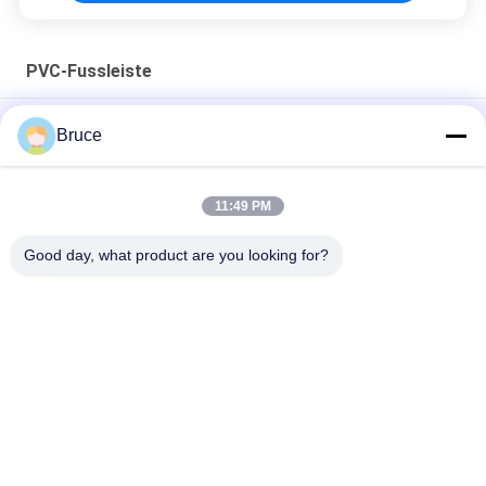
PVC-Fussleiste
8cm Breite Kunststoff-Skirtenbrett leicht zu reinigen Anti
Bruce
Kratzer
Flexible PVC Skirting Line Anti Mold Environmentally Friendly
11:49 PM
Feuerfeste, langlebige PVC-Badezimmer-Sockelleiste,
Good day, what product are you looking for?
umweltfreundlich
Beliebte Kategorien
Alle
Decken-PVC-Platten
WPC-Wandpaneel