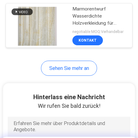
Marmorentwurf
8
Wasserdichte
Holzverkleidung für
PVC-Fussleiste
Badezimmer Vier Welle
negotiable MOQ:Verhandelbar
Drei Rille
KONTAKT
Sehen Sie mehr an
23
PVC-
Hinterlass eine Nachricht
Extrusionsprofile
Wir rufen Sie bald zurück!