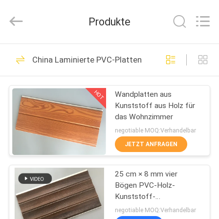
Haining
Oasis
Building
Produkte
Material
CO.,LTD.
All
Rights
Reserved.
HAUS
96
China Laminierte PVC-Platten
Decken-PVC-Platten
PRODUKTE
HOT
Wandplatten aus
Kunststoff aus Holz für
ÜBER
das Wohnzimmer
UNS
negotiable MOQ:Verhandelbar
JETZT ANFRAGEN
21
FABRIK-
25 cm × 8 mm vier
AUSFLUG
WPC-Wandpaneel
Bögen PVC-Holz-
Kunststoff-
QUALITÄTSKONTROLLE
Laminatplatten in
negotiable MOQ:Verhandelbar