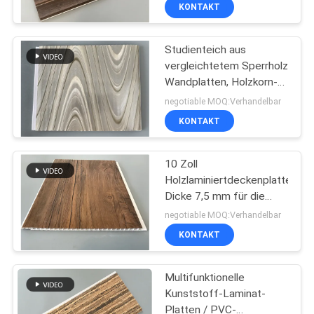
individueller Länge
KONTAKT
TRETEN
Studienteich aus
SIE
10
vergleichtetem Sperrholz
MIT
Wandplatten, Holzkorn-
PVC-Holzfurnier
UNS
Laminat-Blätter Wellen-
negotiable MOQ:Verhandelbar
Design
IN
KONTAKT
VERBINDUNG
10 Zoll
Holzlaminiertdeckenplatten
FORDERN
Dicke 7,5 mm für die
31
Decke
SIE EIN
negotiable MOQ:Verhandelbar
KONTAKT
ZITAT
UV-Marmorplatten
Multifunktionelle
SITEMAP
Kunststoff-Laminat-
Platten / PVC-