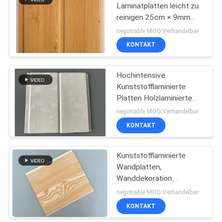
Laminatplatten leicht zu
reinigen 25cm × 9mm
66
Körnig Typ
negotiable MOQ:Verhandelbar
Dekorative PVC-
KONTAKT
Platten
Hochintensive
Kunststofflaminierte
Platten Holzlaminierte
Bleche für Schränke
negotiable MOQ:Verhandelbar
KONTAKT
50
Kunststofflaminierte
PVC-Deckenplatten
Wandplatten,
Wanddekoration
Holzlaminierte Bleche
negotiable MOQ:Verhandelbar
KONTAKT