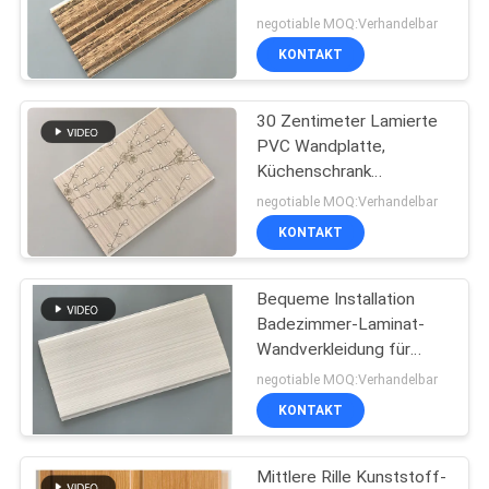
Deckenplatten feuerfest
PRIVACY
negotiable MOQ:Verhandelbar
8 Zoll
KONTAKT
POLICY
66
PVC-Platten aus
30 Zentimeter Lamierte
PVC Wandplatte,
Holz
Küchenschrank
Laminatbleche nicht
negotiable MOQ:Verhandelbar
brennbar
KONTAKT
Bequeme Installation
35
Badezimmer-Laminat-
Laminierte PVC-
Wandverkleidung für
Wanddekoration
negotiable MOQ:Verhandelbar
Platten
KONTAKT
Mittlere Rille Kunststoff-