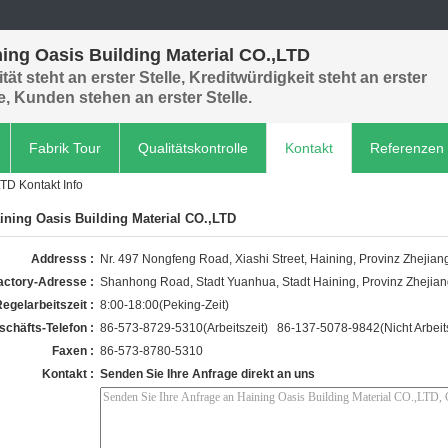
ing Oasis Building Material CO.,LTD
tät steht an erster Stelle, Kreditwürdigkeit steht an erster
le, Kunden stehen an erster Stelle.
Fabrik Tour
Qualitätskontrolle
Kontakt
Referenzen
TD Kontakt Info
ining Oasis Building Material CO.,LTD
Addresss :
Nr. 497 Nongfeng Road, Xiashi Street, Haining, Provinz Zhejian
actory-Adresse :
Shanhong Road, Stadt Yuanhua, Stadt Haining, Provinz Zhejia
egelarbeitszeit :
8:00-18:00(Peking-Zeit)
schäfts-Telefon :
86-573-8729-5310(Arbeitszeit) 86-137-5078-9842(Nicht Arbeits
Faxen :
86-573-8780-5310
Kontakt :
Senden Sie Ihre Anfrage direkt an uns