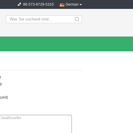
86-573-8729-5310
German
search
g
ng
zeit)