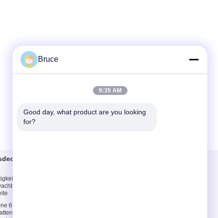
Bruce
9:35 AM
Good day, what product are you looking 
for?
sdeckungsblätter
Treten Sie mit uns
in Verbindung
igkeit Graue
Treten Sie mit uns
Dachbleche 6 mm *
in Verbindung
eite
Fordern Sie ein Zitat
ene 6mm
E-Mail
atten,