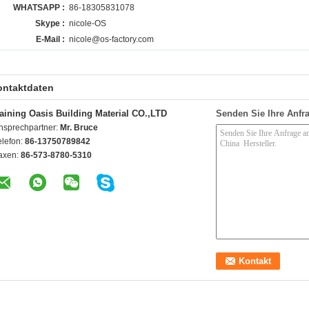
WHATSAPP :
86-18305831078
Skype :
nicole-OS
E-Mail :
nicole@os-factory.com
ontaktdaten
aining Oasis Building Material CO.,LTD
Senden Sie Ihre Anfra
nsprechpartner:
Mr. Bruce
elefon:
86-13750789842
axen:
86-573-8780-5310