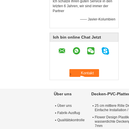
Ich schätze Ihren guten Service in den
letzten 6 Jahren, wir sind immer der
Partner
—— Javier-Kolumbien
Ich bin online Chat Jetzt
Über uns
Decken-PVC-Platte
Über uns
25 cm mittlere Rille 
Einfache Installation 
Fabrik-Ausflug
Flower Design Plastik
Qualitätskontrolle
wasserdichte Deckenp
7mm