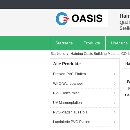
Hain
Quali
Stel
Startseite
Produkte
Über uns
Startseite
Haining Oasis Building Material CO.,L
Alle Produkte
Ha
Decken-PVC-Platten
F
WPC-Wandpaneel
R
PVC-Holzfurnier
Ge
UV-Marmorplatten
PVC-Platten aus Holz
Laminierte PVC-Platten