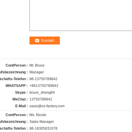
ContPerson :
Mr. Bruce
ufsbezeichnung :
Manager
schäfts-Telefon :
86-13750789842
WHATSAPP :
+8613750789842
Skype :
bruce_sheng84
WeChat :
13750789842
E-Mail :
oasis@os-factory.com
ContPerson :
Ms. Nicole
ufsbezeichnung :
Sales Manager
schäfts-Telefon :
86-18305831078