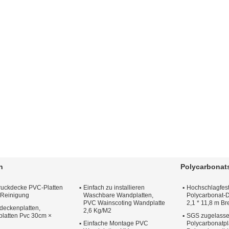
n
Polycarbonat
Druckdecke PVC-Platten
Einfach zu installieren
Hochschlagfest
/ Reinigung
Waschbare Wandplatten,
Polycarbonat-
PVC Wainscoting Wandplatte
2,1 * 11,8 m Br
deckenplatten,
2,6 Kg/M2
latten Pvc 30cm ×
SGS zugelass
Einfache Montage PVC
Polycarbonatpl