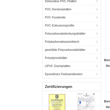
Dekorative PVC-Platten
PVC-Deckenplatten
PVC-Fussleiste
PVC-Extrusionsprofile
Polycarbonatsdeckungsblätter
Polykarbonatmassivblech
gewölbte Polycarbonatsblätter
Polystyrenblätter
Ber
Ge
UPVC-Dachplatten
Epoxidharz-Farbsandboden
Zertifizierungen
Ber
Ge