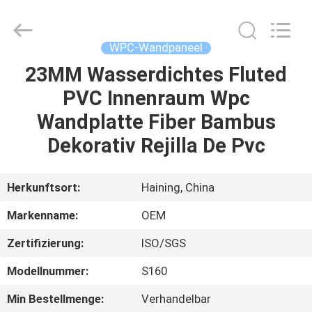
Haining
Oasis
Building
Material
CO.,LTD.
WPC-Wandpaneel
All
Rights
Reserved.
23MM Wasserdichtes Fluted
HAUS
PVC Innenraum Wpc
PRODUKTE
Wandplatte Fiber Bambus
Dekorativ Rejilla De Pvc
ÜBER
UNS
Herkunftsort:
Haining, China
Markenname:
OEM
FABRIK-
Zertifizierung:
ISO/SGS
AUSFLUG
Modellnummer:
S160
QUALITÄTSKONTROLLE
Min Bestellmenge:
Verhandelbar