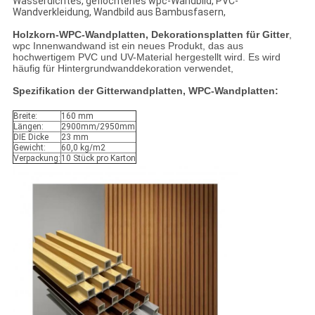
Wasserdichtes, geflochtenes wpc-Wandbild, PVC-
Wandverkleidung, Wandbild aus Bambusfasern,
Holzkorn-WPC-Wandplatten, Dekorationsplatten für Gitter
,
wpc Innenwandwand ist ein neues Produkt, das aus
hochwertigem PVC und UV-Material hergestellt wird. Es wird
häufig für Hintergrundwanddekoration verwendet,
Spezifikation der Gitterwandplatten, WPC-Wandplatten
:
Breite:
160 mm
Längen:
2900mm/2950mm
DIE Dicke
23 mm
Gewicht:
60,0 kg/m2
Verpackung:
10 Stück pro Karton