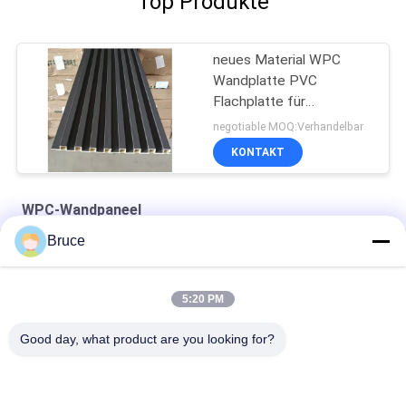
Top Produkte
neues Material WPC
Wandplatte PVC
Flachplatte für
Innenarchitektur 3D
negotiable MOQ:Verhandelbar
Wandplatte Fabrik
KONTAKT
Verkauf
WPC-Wandpaneel
Bruce
3d Innenraum WPC Dekorationswandplatte 160*23mm
Grill Modisches Outdoor-WPC-Wandbild Populares PVC
5:20 PM
Dekoratives Laminations-Pvc-Wandbild für den Hintergrund
Good day, what product are you looking for?
Beliebte Kategorien
Alle