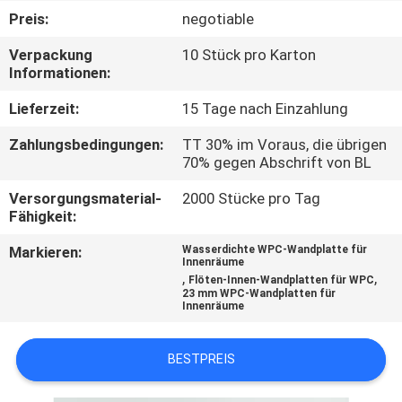
Preis:
negotiable
TRETEN
Verpackung
10 Stück pro Karton
SIE
Informationen:
MIT
Lieferzeit:
15 Tage nach Einzahlung
UNS
Zahlungsbedingungen:
TT 30% im Voraus, die übrigen
IN
70% gegen Abschrift von BL
VERBINDUNG
Versorgungsmaterial-
2000 Stücke pro Tag
Fähigkeit:
FORDERN
Markieren:
Wasserdichte WPC-Wandplatte für
Innenräume
SIE EIN
,
,
Flöten-Innen-Wandplatten für WPC
23 mm WPC-Wandplatten für
ZITAT
Innenräume
BESTPREIS
SITEMAP