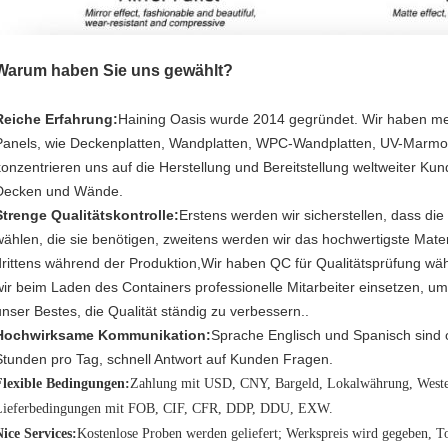
Warum haben Sie uns gewählt?
Reiche Erfahrung:
Haining Oasis wurde 2014 gegründet. Wir haben me
Panels, wie Deckenplatten, Wandplatten, WPC-Wandplatten, UV-Marmor
konzentrieren uns auf die Herstellung und Bereitstellung weltweiter Ku
Decken und Wände.
Strenge Qualitätskontrolle:
Erstens werden wir sicherstellen, dass die
wählen, die sie benötigen, zweitens werden wir das hochwertigste Mate
drittens während der Produktion,Wir haben QC für Qualitätsprüfung w
wir beim Laden des Containers professionelle Mitarbeiter einsetzen,
unser Bestes, die Qualität ständig zu verbessern..
Hochwirksame Kommunikation:
Sprache Englisch und Spanisch sind o
Stunden pro Tag, schnell Antwort auf Kunden Fragen.
Flexible Bedingungen:
Zahlung mit USD, CNY, Bargeld, Lokalwährung, Wester
Lieferbedingungen mit FOB, CIF, CFR, DDP, DDU, EXW.
ice Services:
Kostenlose Proben werden geliefert; Werkspreis wird gegeben, T