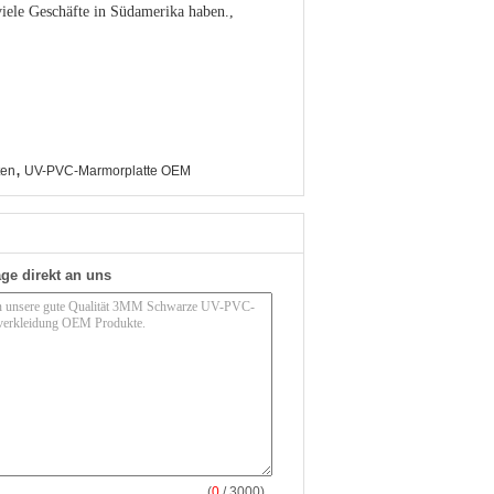
viele Geschäfte in Südamerika haben.,
,
ten
UV-PVC-Marmorplatte OEM
ge direkt an uns
(
0
/ 3000)