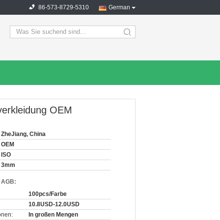
86-573-8729-5310
German
search
erkleidung OEM
ZheJiang, China
OEM
ISO
3mm
d AGB:
100pcs/Farbe
10.8USD-12.0USD
onen:
In großen Mengen