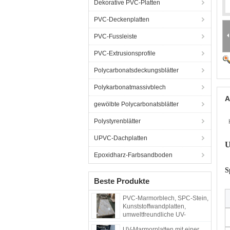
Dekorative PVC-Platten
PVC-Deckenplatten
PVC-Fussleiste
PVC-Extrusionsprofile
Polycarbonatsdeckungsblätter
Polykarbonatmassivblech
A
gewölbte Polycarbonatsblätter
Polystyrenblätter
UPVC-Dachplatten
U
Epoxidharz-Farbsandboden
S
Beste Produkte
PVC-Marmorblech, SPC-Stein,
Kunststoffwandplatten,
umweltfreundliche UV-
Beschichtung, Marmorbleche,
UV-Marmorplatten mit einer