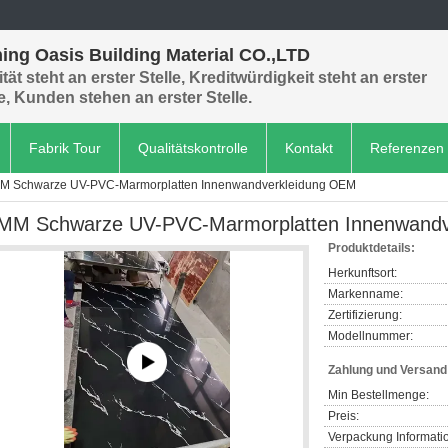
ing Oasis Building Material CO.,LTD
tät steht an erster Stelle, Kreditwürdigkeit steht an erster
le, Kunden stehen an erster Stelle.
Fabrik Tour
Qualitätskontrolle
Kontakt
Referenzen
M Schwarze UV-PVC-Marmorplatten Innenwandverkleidung OEM
MM Schwarze UV-PVC-Marmorplatten Innenwandv
Produktdetails:
Herkunftsort:
Markenname:
Zertifizierung:
Modellnummer:
Zahlung und Versan
Min Bestellmenge:
Preis:
Verpackung Informati