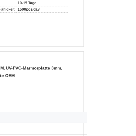
10-15 Tage
ähigkeit:
1500pcs/day
EM
UV-PVC-Marmorplatte 3mm
,
,
tte OEM