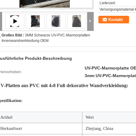
Lieferzeit:
Versorgungsmaterial-F
Kontakt
Großes Bild :
3MM Schwarze UV-PVC-Marmorplatten
Innenwandverkleidung OEM
usführliche Produkt-Beschreibung
UV-PVC-Marmorplatte O
Hervorheben:
3mm UV-PVC-Marmorpla
V-Platten aus PVC mit 4
8 Fuß dekorative Wandverkleidung:
х
pezifikation:
Artikel
Wert
Herkunftsort
Zhejiang, China