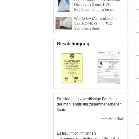
Dekorationsmaterial für
Dicke von 3 mm, PVC-
Innenwände
Festbeschichtung für den
Hintergrund
Weiße UV-Marmorbleche
1220x2440x3mm PVC-
Steifblech 3mm
Bescheinigung
Sie sind eine zuverlässige Fabrik, mit
der man langfristig zusammenarbeiten
kann.
—— Amir-Iran
Es freut mich, mit Ihnen
zusammenzuarbeiten, gute Produkte